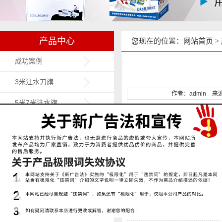
产品中心
您现在的位置：
网站首页
>
成功案例
3米注水刀旗
作者：admin 来源：ht
5米7米注水旗
背包旗
沙滩旗
门型展架
易拉宝
X展架