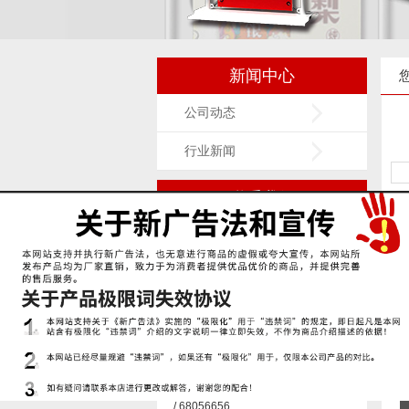
新闻中心
公司动态
行业新闻
联系我们
世纪金鑫广告展示用品
石家庄长安区勒泰A座1610、1611
电话：18033853867 /
17736061689 / 18931152783
固话：0311-68056636 / 68056767
/ 68056656