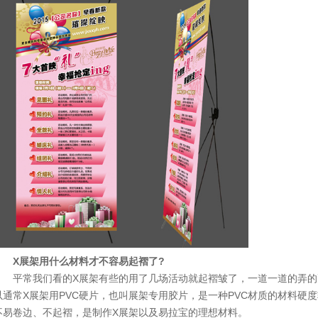
1
2
3
4
X展架用什么材料才不容易起褶了?
平常我们看的X展架有些的用了几场活动就起褶皱了，一道一道的弄的
以通常X展架用PVC硬片，也叫展架专用胶片，是一种PVC材质的材料硬度较
不易卷边、不起褶，是制作X展架以及易拉宝的理想材料。